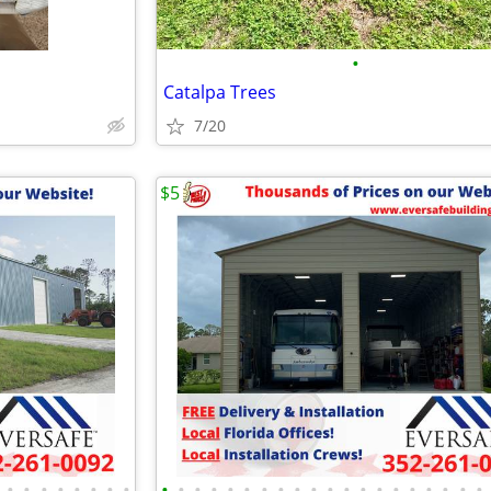
•
Catalpa Trees
7/20
$5
•
•
•
•
•
•
•
•
•
•
•
•
•
•
•
•
•
•
•
•
•
•
•
•
•
•
•
•