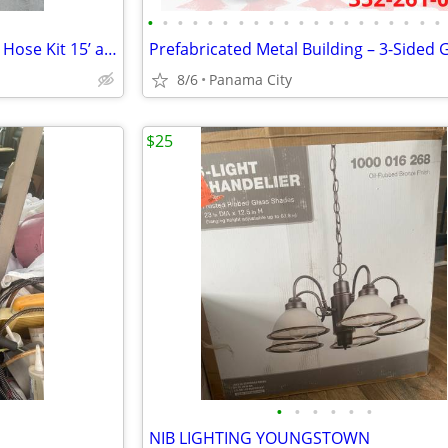
•
•
•
•
•
•
•
•
•
•
•
•
•
•
•
•
•
•
•
•
Thetford Titan Premium Sewer Hose Kit 15’ and Camco Sidewinder 15’ Sewer Hos
Prefabricated Metal Building – 3-Sided 
8/6
Panama City
$25
•
•
•
•
•
•
NIB LIGHTING YOUNGSTOWN