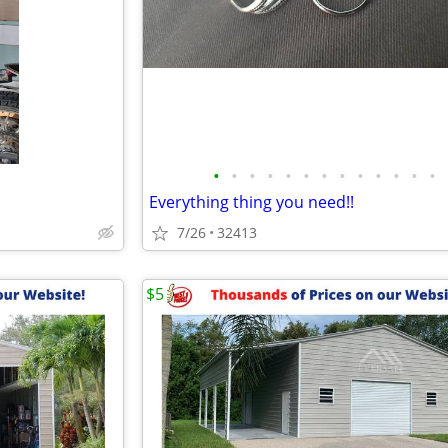
•
•
•
•
•
•
•
•
•
•
•
•
•
Everything thing you need!!
7/26
32413
$5