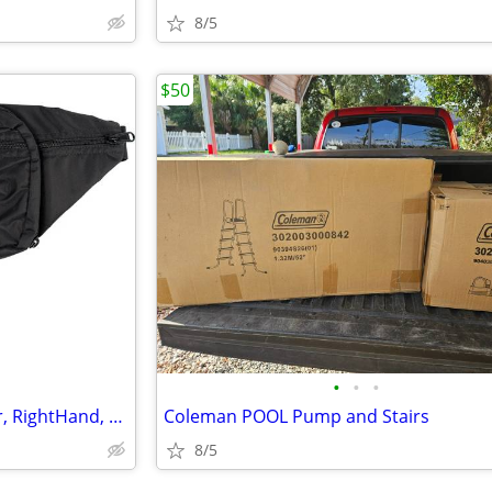
8/5
$50
•
•
•
Galco Escort Waistpack Holster, RightHand, Black,
Coleman POOL Pump and Stairs
8/5