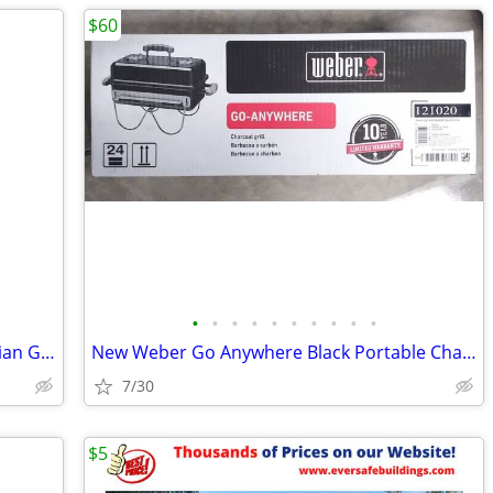
$60
•
•
•
•
•
•
•
•
•
•
METAL Horizontal Slat H-Frame Pedestrian Gate Black 6'Hx42"W
New Weber Go Anywhere Black Portable Charcoal Grill
7/30
$5