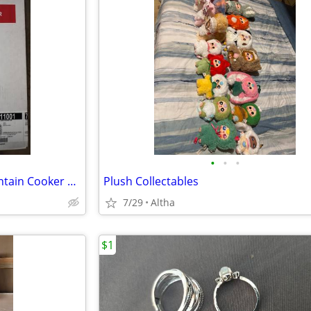
•
•
•
New Weber 14-in Smokey Mountain Cooker Vertical Charcoal Smoker
Plush Collectables
7/29
Altha
$1