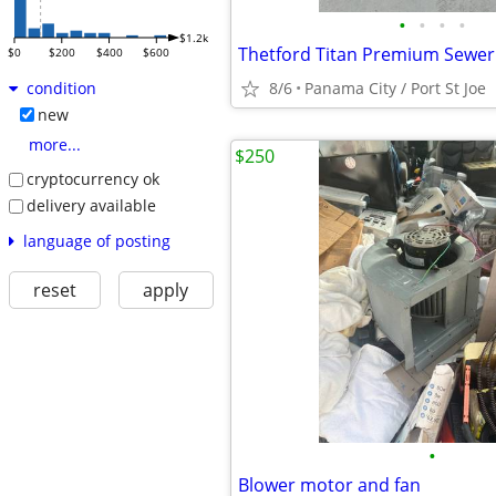
•
•
•
•
$1.2k
$0
$200
$400
$600
8/6
Panama City / Port St Joe
condition
new
more...
$250
cryptocurrency ok
delivery available
language of posting
reset
apply
•
Blower motor and fan