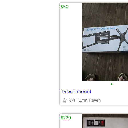
$50
•
Tv wall mount
8/1
Lynn Haven
$220