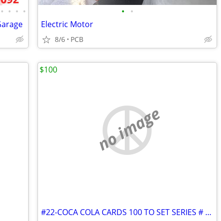
•
•
•
•
•
•
Garage
Electric Motor
8/6
PCB
$100
no image
#22-COCA COLA CARDS 100 TO SET SERIES # 1 & #2 SERIES 100 CARD EA.