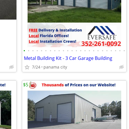
•
•
•
•
•
•
•
•
•
•
•
•
•
•
•
•
•
•
•
•
•
•
•
•
Metal Building Kit - 3 Car Garage Building
7/24
panama city
$5