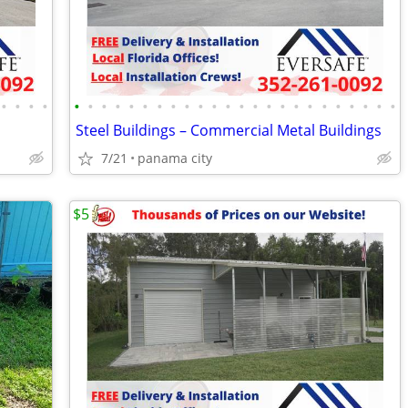
•
•
•
•
•
•
•
•
•
•
•
•
•
•
•
•
•
•
•
•
•
•
•
•
•
•
•
•
Steel Buildings – Commercial Metal Buildings
7/21
panama city
$5