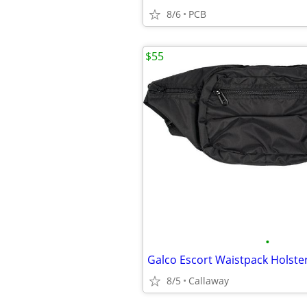
8/6
PCB
$55
•
8/5
Callaway