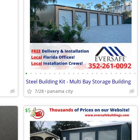
•
•
•
•
•
•
•
•
•
•
•
•
•
•
•
•
•
•
•
•
•
•
•
•
Steel Building Kit - Multi Bay Storage Building
7/28
panama city
$5