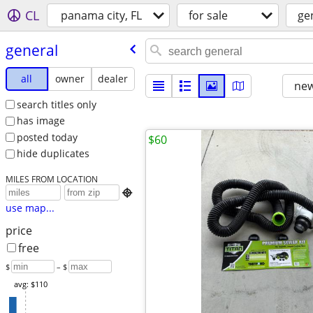
CL
panama city, FL
for sale
ge
general
all
owner
dealer
new
search titles only
has image
posted today
$60
hide duplicates
MILES FROM LOCATION

use map...
price
free
$
– $
avg: $110