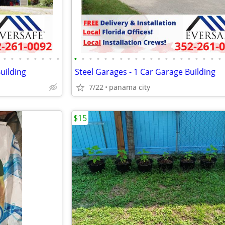
•
•
•
•
•
•
•
•
•
•
•
•
•
•
•
•
•
•
•
•
•
•
•
•
•
•
•
•
uilding
Steel Garages - 1 Car Garage Building
7/22
panama city
$15