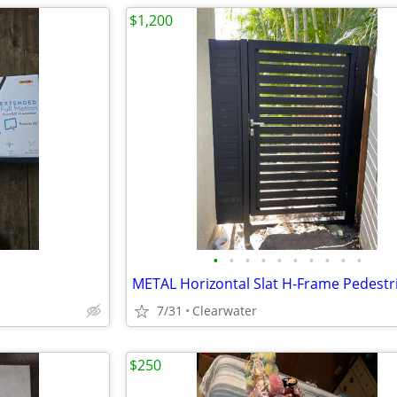
$1,200
•
•
•
•
•
•
•
•
•
•
7/31
Clearwater
$250