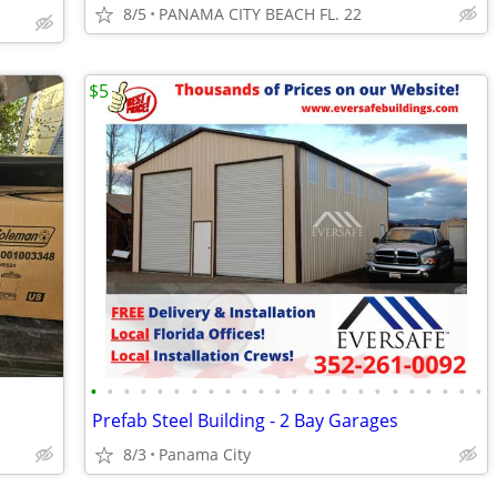
8/5
PANAMA CITY BEACH FL. 22
$5
•
•
•
•
•
•
•
•
•
•
•
•
•
•
•
•
•
•
•
•
•
•
•
•
Prefab Steel Building - 2 Bay Garages
8/3
Panama City