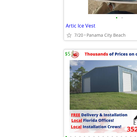
•
•
Artic Ice Vest
7/20
Panama City Beach
$5
•
•
•
•
•
•
•
•
•
•
•
•
•
•
•
•