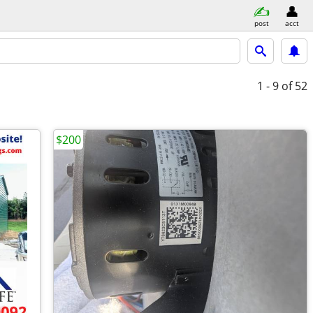
post
acct
1 - 9
of 52
$200