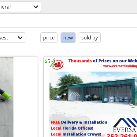
neral
est
price
new
sold by
$5