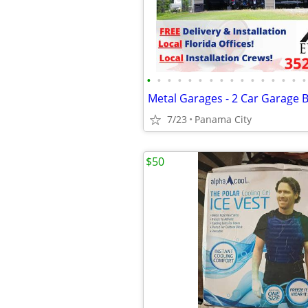
•
•
•
•
•
•
•
•
•
•
•
•
•
•
•
•
Metal Garages - 2 Car Garage B
7/23
Panama City
$50